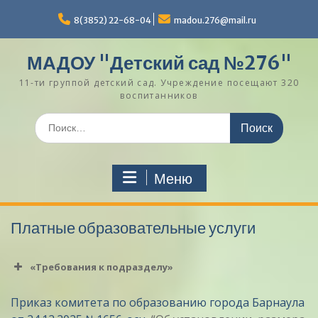
Перейти
к
8(3852) 22-68-04
madou.276@mail.ru
содержимому
МАДОУ "Детский сад №276"
11-ти группой детский сад. Учреждение посещают 320
воспитанников
Поиск
по:
Меню
Платные образовательные услуги
«Требования к подразделу»
Приказ комитета по образованию города Барнаула