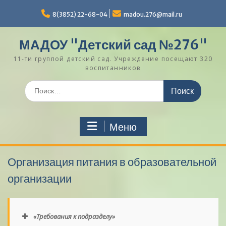
Перейти
к
8(3852) 22-68-04
madou.276@mail.ru
содержимому
МАДОУ "Детский сад №276"
11-ти группой детский сад. Учреждение посещают 320
воспитанников
Поиск
по:
Меню
Организация питания в образовательной
организации
«Требования к подразделу»