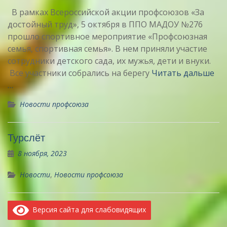
В рамках Всероссийской акции профсоюзов «За
достойный труд», 5 октября в ППО МАДОУ №276
прошло спортивное мероприятие «Профсоюзная
семья, спортивная семья». В нем приняли участие
сотрудники детского сада, их мужья, дети и внуки.
Все участники собрались на берегу
Читать дальше
…
Новости профсоюза
Турслёт
8 ноября, 2023
Новости
,
Новости профсоюза
Версия сайта для слабовидящих