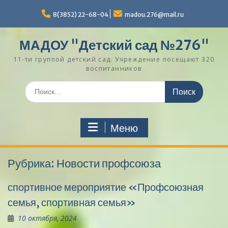
Перейти
к
8(3852) 22-68-04
madou.276@mail.ru
содержимому
МАДОУ "Детский сад №276"
11-ти группой детский сад. Учреждение посещают 320
воспитанников
Поиск
по:
Меню
Рубрика:
Новости профсоюза
спортивное мероприятие «Профсоюзная
семья, спортивная семья»
10 октября, 2024