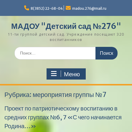
Перейти
к
8(3852) 22-68-04
madou.276@mail.ru
содержимому
МАДОУ "Детский сад №276"
11-ти группой детский сад. Учреждение посещают 320
воспитанников
Поиск
по:
Меню
Рубрика:
мероприятия группы №7
Проект по патриотическому воспитанию в
средних группах №6, 7 «С чего начинается
Родина…»