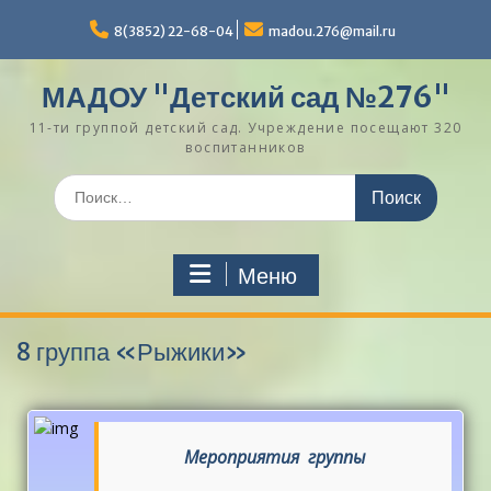
Перейти
к
8(3852) 22-68-04
madou.276@mail.ru
содержимому
МАДОУ "Детский сад №276"
11-ти группой детский сад. Учреждение посещают 320
воспитанников
Поиск
по:
Меню
8 группа «Рыжики»
Мероприятия группы