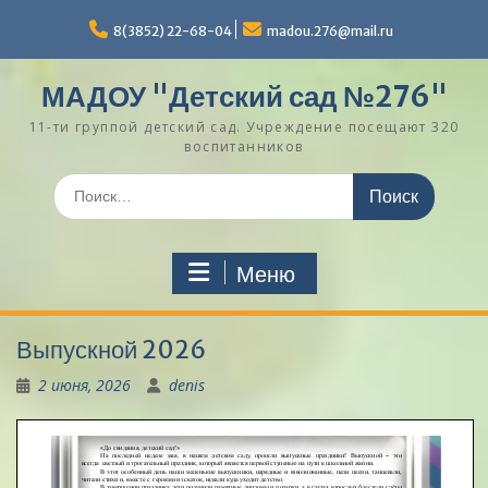
Перейти
к
8(3852) 22-68-04
madou.276@mail.ru
содержимому
МАДОУ "Детский сад №276"
11-ти группой детский сад. Учреждение посещают 320
воспитанников
Поиск
по:
Меню
Выпускной 2026
2 июня, 2026
denis