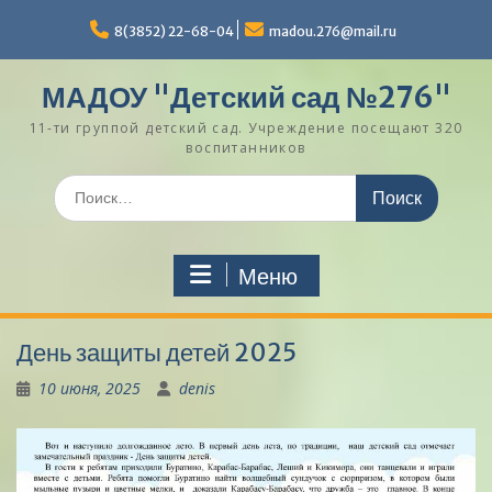
Перейти
к
8(3852) 22-68-04
madou.276@mail.ru
содержимому
МАДОУ "Детский сад №276"
11-ти группой детский сад. Учреждение посещают 320
воспитанников
Поиск
по:
Меню
День защиты детей 2025
10 июня, 2025
denis