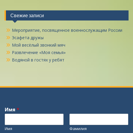
Свежие записи
Мероприятие, посвященное военнослужащим России
Эсафета дружы
Мой весёлый звонкий мяч
Развлечение «Моя семья»
Водяной в гостях у ребят
Имя
*
Имя
Фамилия