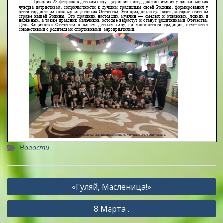
Новости
Навигация
«Гуляй, Масленица!»
по
8 Марта .
записям