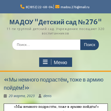
Перейти
к
8(3852) 22-68-04
madou.276@mail.ru
содержимому
МАДОУ "Детский сад №276"
11-ти группой детский сад. Учреждение посещают 320
воспитанников
Поиск
по:
Меню
«Мы немного подрастём, тоже в армию
пойдём!»
20 марта, 2023
denis