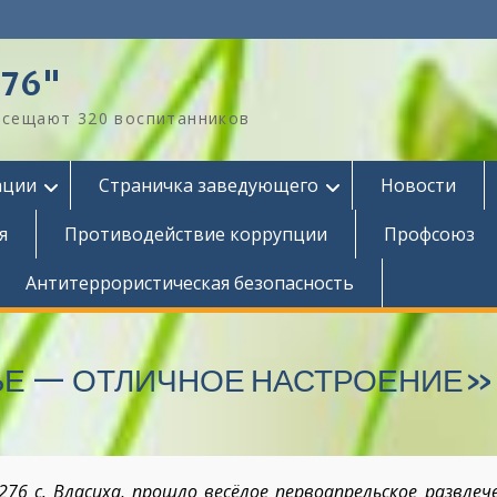
276"
посещают 320 воспитанников
ации
Страничка заведующего
Новости
я
Противодействие коррупции
Профсоюз
Антитеррористическая безопасность
ЬЕ — ОТЛИЧНОЕ НАСТРОЕНИЕ»
 с. Власиха, прошло весёлое первоапрельское развлече