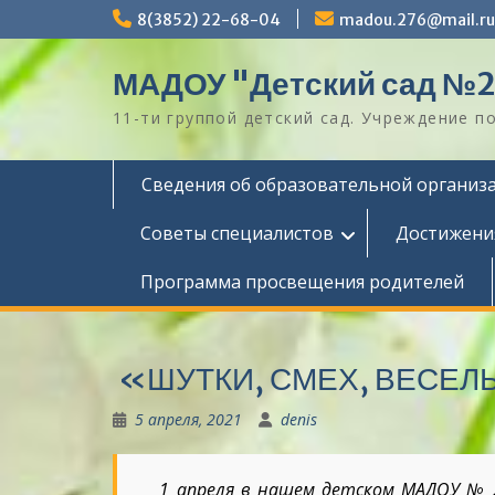
Перейти
8(3852) 22-68-04
madou.276@mail.ru
к
содержимому
МАДОУ "Детский сад №
11-ти группой детский сад. Учреждение 
Сведения об образовательной организ
Советы специалистов
Достижени
Программа просвещения родителей
«ШУТКИ, СМЕХ, ВЕСЕЛ
5 апреля, 2021
denis
1 апреля в нашем детском МАДОУ № 276