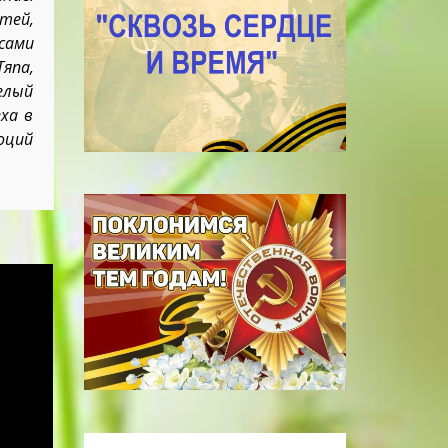
тей,
сами
япа,
елый
ха в
оций