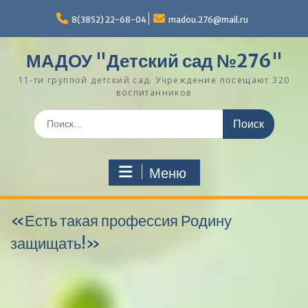
Перейти
к
8(3852) 22-68-04
madou.276@mail.ru
содержимому
МАДОУ "Детский сад №276"
11-ти группой детский сад. Учреждение посещают 320
воспитанников
Поиск
по:
Меню
«Есть такая профессия Родину
защищать!»