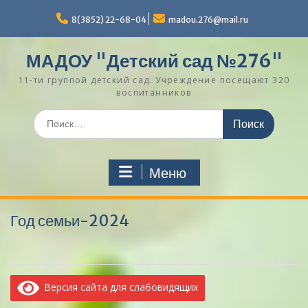
Перейти
к
8(3852) 22-68-04
madou.276@mail.ru
содержимому
МАДОУ "Детский сад №276"
11-ти группой детский сад. Учреждение посещают 320
воспитанников
Поиск
по:
Меню
Год семьи-2024
Версия сайта для слабовидящих