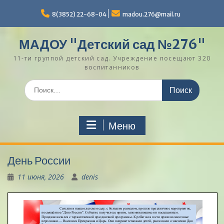
Перейти
к
8(3852) 22-68-04
madou.276@mail.ru
содержимому
МАДОУ "Детский сад №276"
11-ти группой детский сад. Учреждение посещают 320
воспитанников
Поиск
по:
Меню
День России
11 июня, 2026
denis