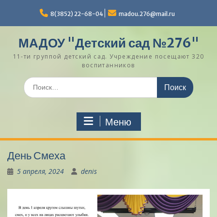
Перейти
к
8(3852) 22-68-04
madou.276@mail.ru
содержимому
МАДОУ "Детский сад №276"
11-ти группой детский сад. Учреждение посещают 320
воспитанников
Поиск
по:
Меню
День Смеха
5 апреля, 2024
denis