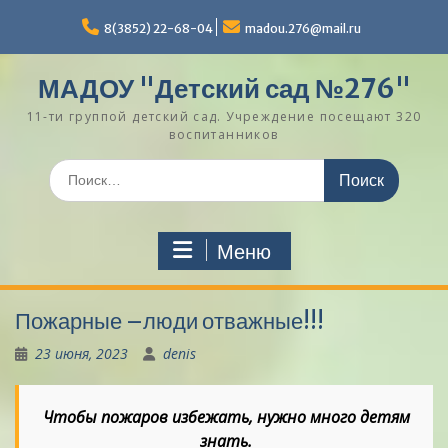
Перейти
к
8(3852) 22-68-04
madou.276@mail.ru
содержимому
МАДОУ "Детский сад №276"
11-ти группой детский сад. Учреждение посещают 320
воспитанников
Поиск
по:
Меню
Пожарные –люди отважные!!!
23 июня, 2023
denis
Чтобы пожаров избежать, нужно много детям
знать.