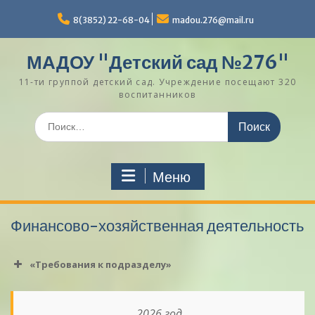
Перейти
к
8(3852) 22-68-04
madou.276@mail.ru
содержимому
МАДОУ "Детский сад №276"
11-ти группой детский сад. Учреждение посещают 320
воспитанников
Поиск
по:
Меню
Финансово-хозяйственная деятельность
«Требования к подразделу»
2026 год