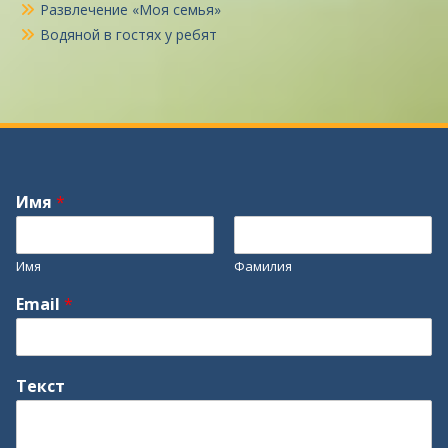
Развлечение «Моя семья»
Водяной в гостях у ребят
Имя
*
Имя
Фамилия
Email
*
Текст